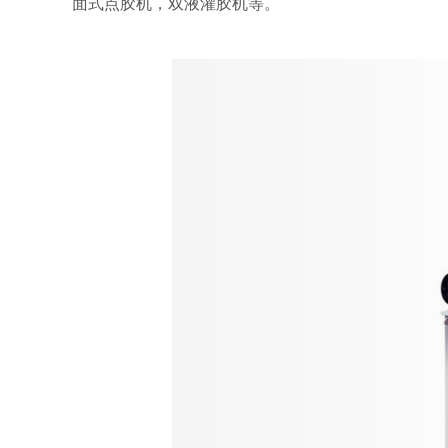
面式点胶机，双液灌胶机等。