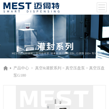
产品中心
>
真空&灌胶系列
>
真空压盘泵
> 真空压盘
泵G180