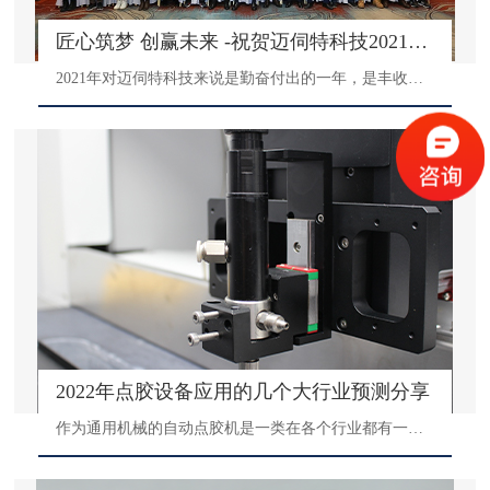
匠心筑梦 创赢未来 -祝贺迈伺特科技2021年年会暨新春晚会顺利召开
2021年对迈伺特科技来说是勤奋付出的一年，是丰收喜悦的一年，是具有里程碑式的一年。这一年我们在克服诸多困难的同时也获得了成长，这一年里更多优秀的家人因为迈伺特而相聚。本次年终总结大会暨新春晚会主题为匠心筑梦，创赢未来，于2022年1月22日在杭州君尚酒店召开。除了公司领导班子及全体员工，还邀请了员工家属以及合作伙伴出席本次晚会。
2022年点胶设备应用的几个大行业预测分享
作为通用机械的自动点胶机是一类在各个行业都有一定的应用的专业点胶设备。该点胶设备的优势是生产效率高，精度好，可有效降低生产成本，操作简单，一般情况只要有一个人在操作就可以。2021年我们国内因为疫情控制比较好，外贸出口需求稳步上升，所以对于一些外贸产品的点胶点漆需求还是很大的，这也使得2021年大部分有实力的点胶设备厂家都获得了不错的收获。那么在接下去的2022年，自动点胶机设备会在哪几个行业需求比较大呢？我们是否可以来做一个预测？