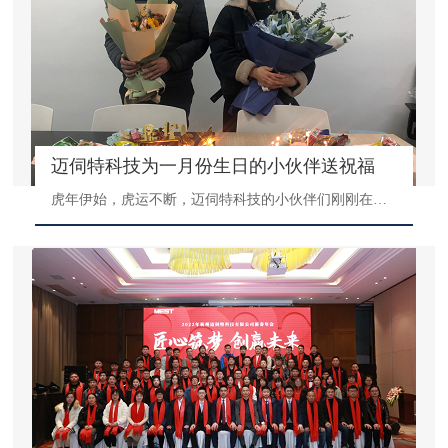
迈伺特科技为一月份生日的小伙伴送祝福
虎年伊始，虎运不断，迈伺特科技的小伙伴们刚刚在年会拿完大奖，又迎来了公司为一月份生日的小伙伴组织的生日小PATY。作为一家有温度的企业，公司每个月都会为大家组织生日活动，让大家在公司也能感受家的温暖。