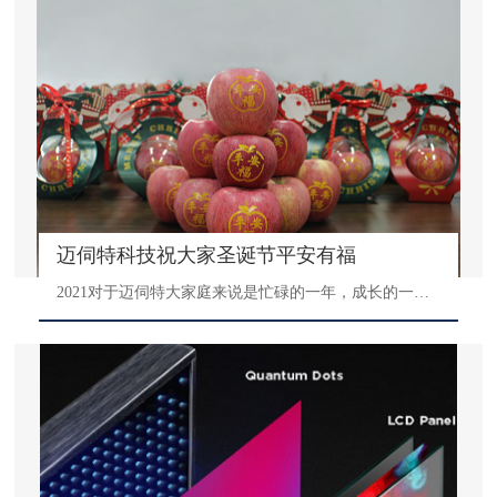
迈伺特科技祝大家圣诞节平安有福
2021对于迈伺特大家庭来说是忙碌的一年，成长的一年，转眼又到圣诞节，在这个带着通话故事的节日里公司为大家准备了平安夜必不可少的大苹果，寓意平平安安、平安有福。迈伺特祝全体员工圣诞节快乐！