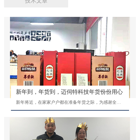
技术文章
新年到，年货到，迈伺特科技年货份份用心
新年将近，在家家户户都在准备年货之际，为感谢全体小伙伴一年来的拼搏与付出，迈伺特科技也悄悄为大家准备了丰盛的年货大礼包，今年我们有零食大礼包、坚果大礼包、干货大礼包等品种丰富的年货，饱含关爱和祝福。