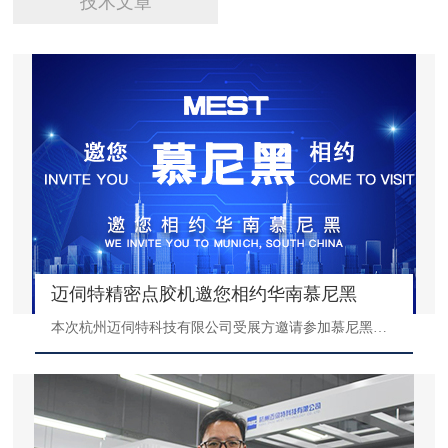
技术文章
迈伺特精密点胶机邀您相约华南慕尼黑
本次杭州迈伺特科技有限公司受展方邀请参加慕尼黑华南展会，我司积极响应国家战略，将于2021年10月28日-2021年10月30日携在线式点胶机、视觉点胶机、桌面式点胶机等多款自动点胶机设备出席慕尼黑华南展。届时欢迎广大新老客户前来展会现场参观我司自主研发生产的全自动点胶机产品。