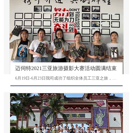
迈伺特2021三亚旅游摄影大赛活动圆满结束
6月19日-6月23日我司成功了组织全体员工三亚之旅，本次旅游不仅让大连续几个月加班加点生产全自动点胶机的家身心得到了放松，几天的相处时间里也使得各团队更具有凝聚力，各部门同事之间彼此更熟悉。为了让大家在旅游途中有更多的互动以及参与感，活动组组织了本次三亚游摄影大赛，该摄影大赛可以通过提交三亚游的任何照片或者视频进行报名，旨在记录全体迈伺特人最真实、精彩的精神面貌，展示公司的风采和活力，大家一起发现美、记录美、分享美！