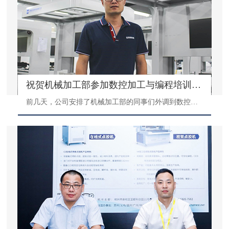
祝贺机械加工部参加数控加工与编程培训圆满结束
前几天，公司安排了机械加工部的同事们外调到数控加工中心参加为期10天的数控加工与编程培训，为以后可以更好的支持公司的全自动点胶机的生产、升级，今天圆满结束归来。同事们对这次的培训非常满意，感觉收获颇多，其中还有一位同事专门写了一篇心得体会，让我们一起来看看吧！正文如下：