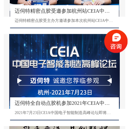
迈伺特精密点胶受邀参加杭州站CEIA中国电子智能制造高峰论坛圆满结束
迈伺特精密点胶受主办方邀请参加本次杭州站CEIA中国电子智能制造高峰论坛，会议现场迈伺特的视觉点胶机、在线式点胶机受到了众多点胶应用企业的关注，我司工作人员与多组客户进行深入交流，了解客户需求，并为客户解答疑难。
迈伺特全自动点胶机参加2021年CEIA中国电子制造高峰论坛杭州展
2021年7月23日CEIA中国电子智能制造高峰论坛即将在浙江杭州开幕，届时杭州迈伺特科技有限公司将携视觉版桌面式点胶机，视觉点胶机V4S，在线式喷射点胶机C5M三款全自动点胶机相关资料亮相会场，本次重点是向业内新老用户推荐我们迈伺特点胶机产品最新版点胶机设备相关信息，欢迎大家在7月23日能莅临指导沟通，迈伺特将竭诚为您服务！